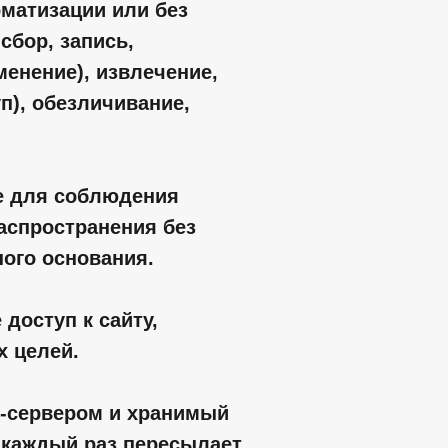
оматизации или без
сбор, запись,
менение), извлечение,
п), обезличивание,
е для соблюдения
аспространения без
ого основания.
доступ к сайту,
х целей.
б-сервером и хранимый
 каждый раз пересылает