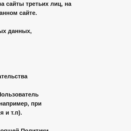
а сайты третьих лиц, на
анном сайте.
ых данных,
ательства
Пользователь
например, при
 и т.п).
стоящей Политики